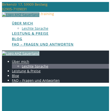
Birkenstr 17, 59909 Bestwig
02905-7109031
anita@assistenzhunde.training
ÜBER MICH
Leichte Sprache
LEISTUNG & PREISE
BLOG
FAQ – FRAGEN UND ANTWORTEN
Über mich
Leichte Sprache
Leistung & Preise
Blog
FAQ – Fragen und Antworten