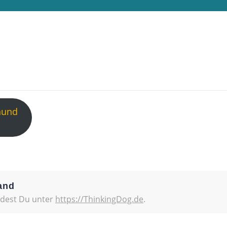
hund
and
ndest Du unter
https://ThinkingDog.de
.