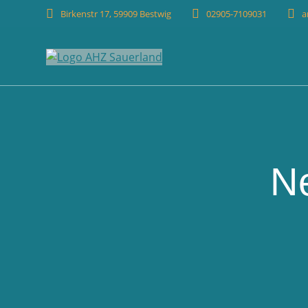
Birkenstr 17, 59909 Bestwig
02905-7109031
a
N