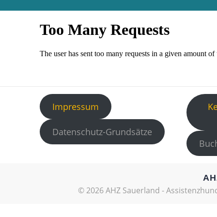
Impressum
K
Datenschutz-Grundsätze
Buch
AH
© 2026 AHZ Sauerland - Assistenzhund