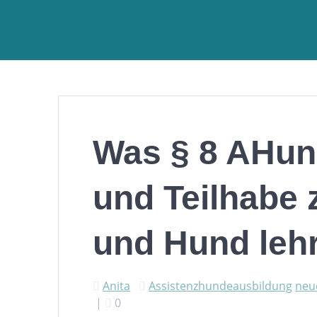
Was § 8 AHun
und Teilhabe
und Hund lehr
Anita
Assistenzhundeausbildung
neu
|
0