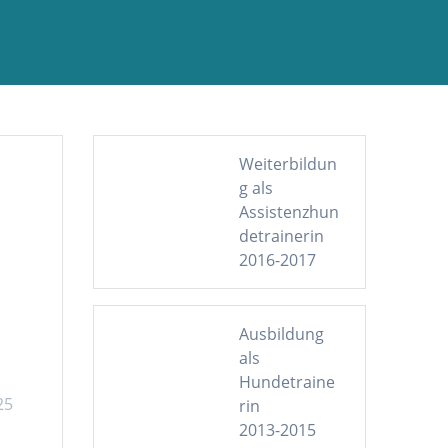
Weiterbildun
g als
Assistenzhun
detrainerin
2016-2017
Ausbildung
als
Hundetraine
25
rin
2013-2015