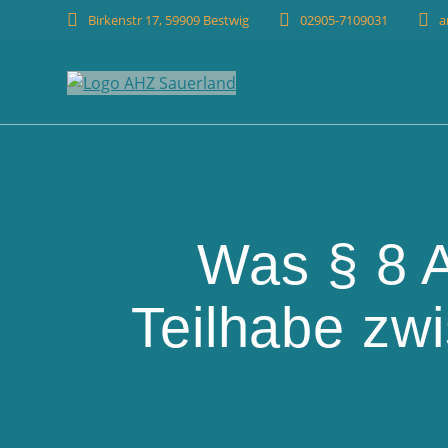
Birkenstr 17, 59909 Bestwig
02905-7109031
a
Was § 8 
Teilhabe zw