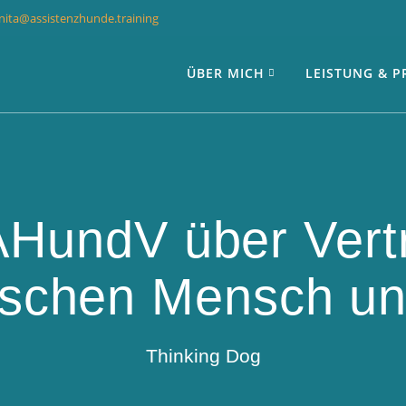
nita@assistenzhunde.training
ÜBER MICH
LEISTUNG & P
AHundV über Vert
ischen Mensch un
Thinking Dog