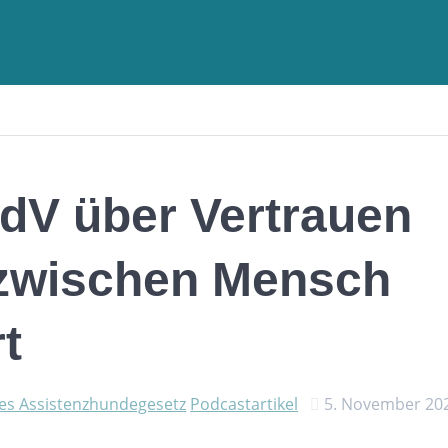
dV über Vertrauen
 zwischen Mensch
t
es Assistenzhundegesetz
Podcastartikel
5. November 20