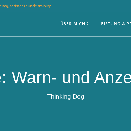
nita@assistenzhunde.training
ÜBER MICH
LEISTUNG & P
e:
Warn- und Anz
Thinking Dog