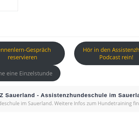
ennenlern-Gespräch
Hör in den Assistenz
reservieren
Podcast rein!
e eine Einzelstunde
Z Sauerland - Assistenzhundeschule im Sauerl
eschule im Sauerland. Weitere Infos zum Hundetraining fi