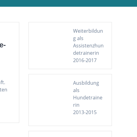
Weiterbildun
g als
e-
Assistenzhun
detrainerin
2016-2017
ft.
Ausbildung
rten
als
Hundetraine
rin
2013-2015