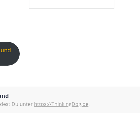
hund
and
ndest Du unter
https://ThinkingDog.de
.