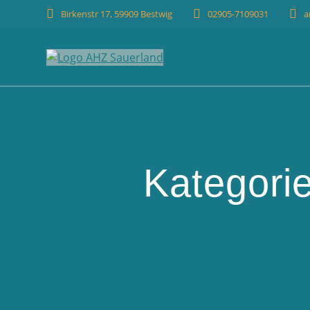
Birkenstr 17, 59909 Bestwig
02905-7109031
a
Kategori