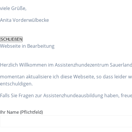
viele Grüße,
Anita Vorderwülbecke
SCHLIEßEN
Webseite in Bearbeitung
Herzlich Willkommen im Assistenzhundezentrum Sauerland
momentan aktualisiere ich diese Webseite, so dass leider we
entschuldigen.
Falls Sie Fragen zur Assistenzhundeausbildung haben, fre
Bitte lasse dieses Feld leer.
Ihr Name (Pflichtfeld)